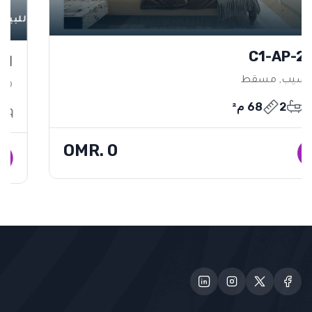
للبيع
B7-AP-201
السيب, مسقط
1
2
68 م²
OMR. 0