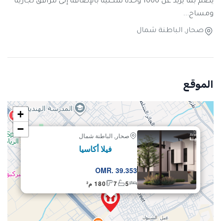
يضم بما يزيد عن 1000 وحدة سكنية بالإضافة إلى مرافق تجارية
ومساح...
صحار, الباطنة شمال
الموقع
+
−
×
صحار, الباطنة شمال
للبيع
فيلا أكاسيا
OMR. 39.353
5
7
180 م²