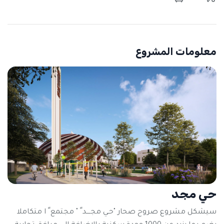
معلومات المشروع
حي مجد
سيشكل مشروع صروح صحار "حـي مجــــد ً " مجتمع ً ا متكاملا